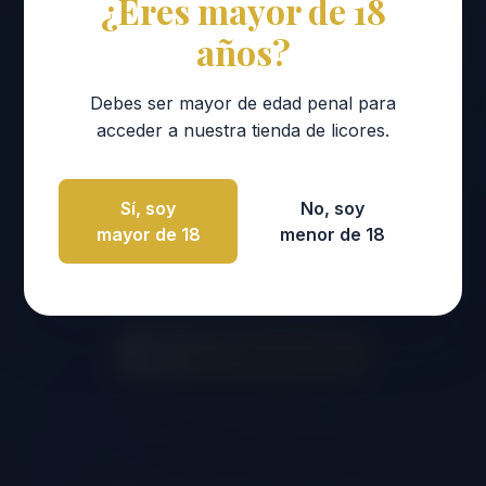
ORUJO
¿Eres mayor de 18
años?
Debes ser mayor de edad penal para
13, 14 Y 15 DE
acceder a nuestra tienda de licores.
2026
NOVIEMBRE
Sí, soy
No, soy
mayor de 18
menor de 18
Tradición y Sabor en el Corazón de
Liébana
VER PROGRAMA
2026
CÓMO LLEGAR