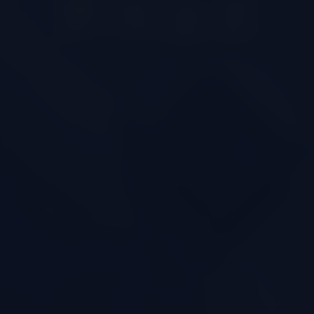
98
05
24
50
DÍAS
HORAS
MIN
SEG